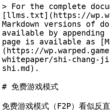
> For the complete docu
[llms.txt](https://wp.w
Markdown versions of do
available by appending 
page is available as [M
(https://wp.warped.game
whitepaper/shi-chang-ji
shi.md).

# 免费游戏模式

免费游戏模式（F2P）看似反